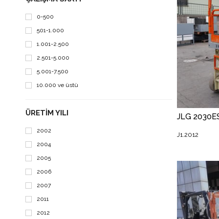
Toucan 10E
6
0-500
TOUCAN DUO
8
501-1.000
1.001-2.500
2.501-5.000
5.001-7.500
10.000 ve üstü
ÜRETIM YILI
2002
J1.2012
2004
2005
2006
2007
2011
2012