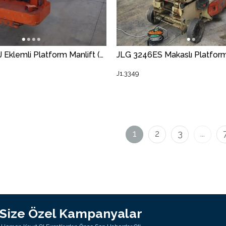
JLG E450AJ Eklemli Platform Manlift (J1.3189) [STR]
J1.3349
1
2
3
...
Size Özel Kampanyalar