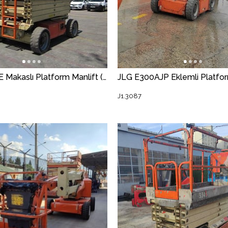
JLG 4069LE Makaslı Platform Manlift (J1.3040) [STR]
J1.3087