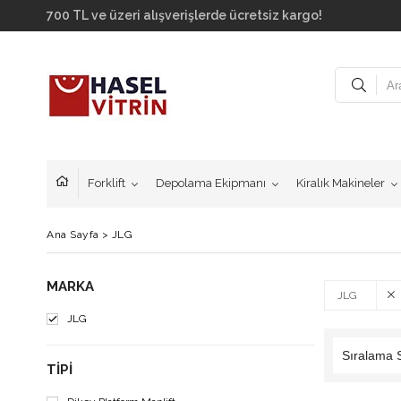
700 TL ve üzeri alışverişlerde ücretsiz kargo!
Forklift
Depolama Ekipmanı
Kiralık Makineler
Ana Sayfa
>
JLG
MARKA
JLG
JLG
TIPI