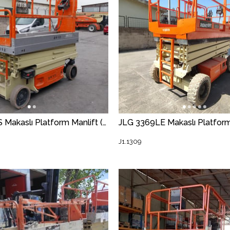
JLG 2030ES Makaslı Platform Manlift (J1.2012) [STR]
J1.1309