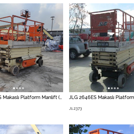
JLG 3246ES Makaslı Platform Manlift (J1.3166) [STR]
J1.2373