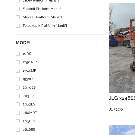
Dikey Platform Manlift
Eklemli Platform Manlift
Makaslı Platform Manlift
Teleskopik Platform Manlift
MODEL
10RS
1250AJP
1350SJP
1930ES
2030ES
203-24
2032ES
J1.3166
260MRT
2632ES
2646ES