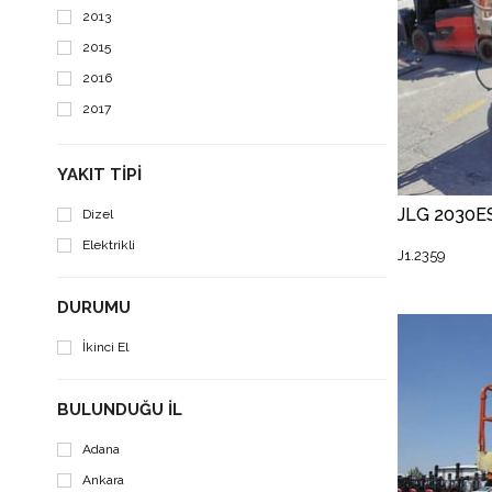
2013
2015
2016
2017
2018
2019
YAKIT TIPI
2020
Dizel
2021
Elektrikli
J1.2359
2022
DURUMU
İkinci El
BULUNDUĞU İL
Adana
Ankara