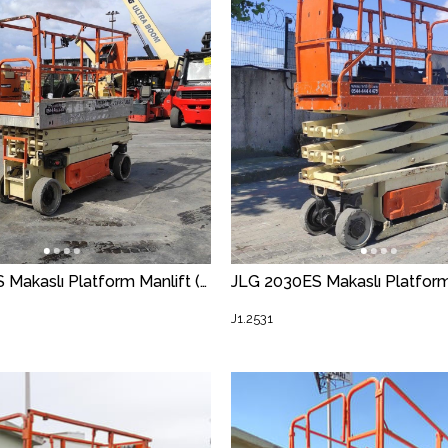
JLG 2030ES Makaslı Platform Manlift (J1.1904) [STR]
J1.2531