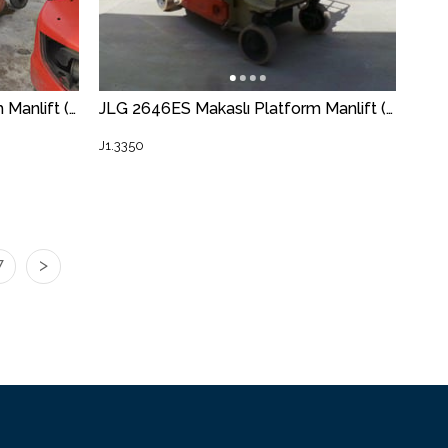
JLG 3246ES Makaslı Platform Manlift (J1.3349) [STR]
JLG 2646ES Makaslı Platform Manlift (J1.3350) [STR]
J1.3350
7
>