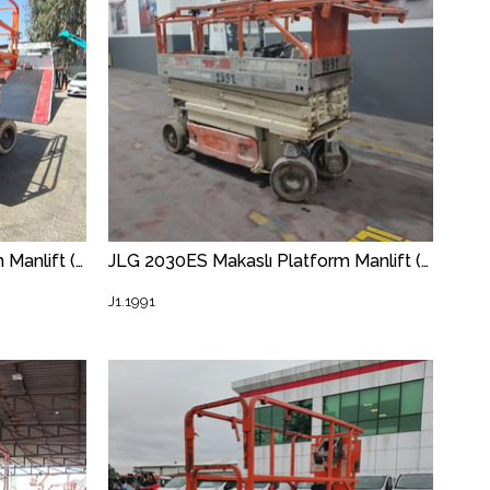
JLG 3369LE Makaslı Platform Manlift (J1.1309) [STR]
JLG 2030ES Makaslı Platform Manlift (J1.1991) [STR]
J1.1991