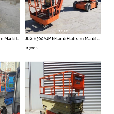
JLG E300AJP Eklemli Platform Manlift (J1.3087) [STR]
JLG E300AJP Eklemli Platform Manlift (J1.3088) [STR]
J1.3088