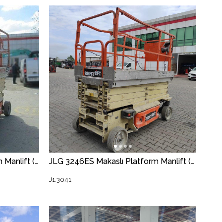
JLG 2646ES Makaslı Platform Manlift (J1.2373) [STR]
JLG 3246ES Makaslı Platform Manlift (J1.3041) [UDK] [STR]
J1.3041