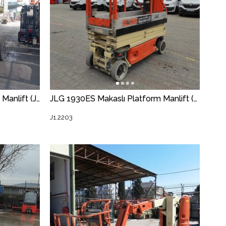
JLG M4069 Makaslı Platform Manlift (J1.2242) [STR]
JLG 1930ES Makaslı Platform Manlift (J1.2203) [STR]
J1.2203