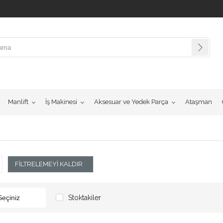
Manlift
İş Makinesi
Aksesuar ve Yedek Parça
Ataşman
FILTRELEMEYI KALDIR
Stoktakiler