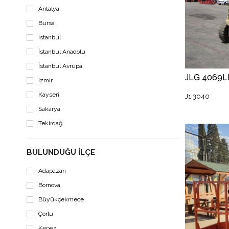
Antalya
Bursa
Istanbul
İstanbul Anadolu
İstanbul Avrupa
İzmir
Kayseri
J1.3040
Sakarya
Tekirdağ
BULUNDUĞU İLÇE
Adapazarı
Bornova
Büyükçekmece
Çorlu
Kepez