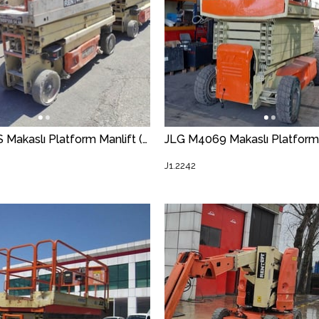
JLG 2030ES Makaslı Platform Manlift (J1.2359) [STR]
J1.2242