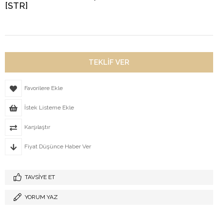
[STR]
Favorilere Ekle
İstek Listeme Ekle
Karşılaştır
Fiyat Düşünce Haber Ver
TAVSIYE ET
YORUM YAZ