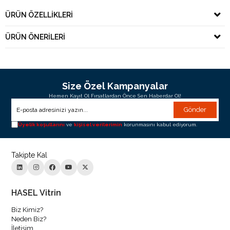
ÜRÜN ÖZELLIKLERI
ÜRÜN ÖNERILERI
Size Özel Kampanyalar
Hemen Kayıt Ol Fırsatlardan Önce Sen Haberdar Ol!
Gönder
Üyelik koşullarını
ve
kişisel verilerimin
korunmasını kabul ediyorum.
Takipte Kal
HASEL Vitrin
Biz Kimiz?
Neden Biz?
İletişim