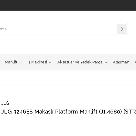
Manlift
İş Makinesi
Aksesuar ve Yedek Parça
Ataşman
JLG
JLG 3246ES Makaslı Platform Manlift (J1.4680) [STR