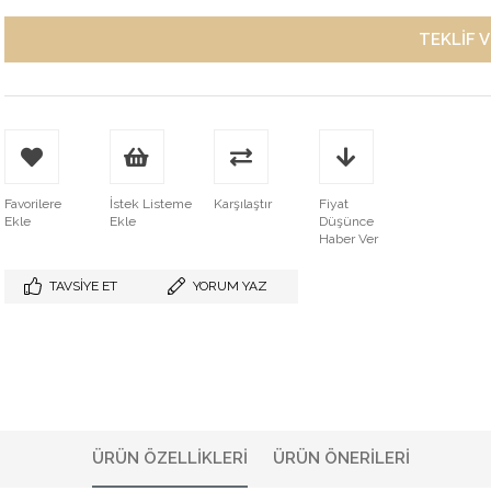
Favorilere
İstek Listeme
Karşılaştır
Fiyat
Ekle
Ekle
Düşünce
Haber Ver
TAVSIYE ET
YORUM YAZ
ÜRÜN ÖZELLIKLERI
ÜRÜN ÖNERILERI