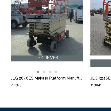
JLG 3246ES Makaslı Platform Manlift (J1.3166) [STR]
JLG 2646ES Makaslı Platform Manlift (J1.2373) [STR]
J1.2373
J1.3041