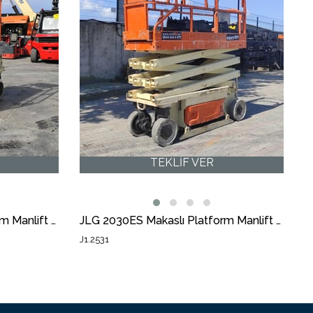
JLG 2030ES Makaslı Platform Manlift (J1.1904) [STR]
JLG 2030ES Makaslı Platform Manlift (J1.2531) [STR]
J1.2531