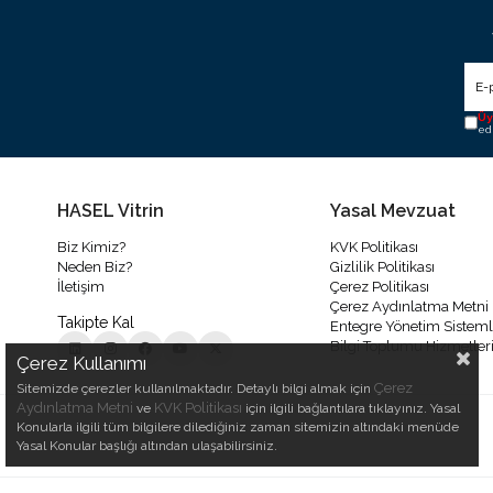
Üy
ed
HASEL Vitrin
Yasal Mevzuat
Biz Kimiz?
KVK Politikası
Neden Biz?
Gizlilik Politikası
İletişim
Çerez Politikası
Çerez Aydınlatma Metni
Takipte Kal
Entegre Yönetim Sistemler
Bilgi Toplumu Hizmetler
Çerez Kullanımı
Çerez
Sitemizde çerezler kullanılmaktadır. Detaylı bilgi almak için
Aydınlatma Metni
KVK Politikası
ve
için ilgili bağlantılara tıklayınız. Yasal
Konularla ilgili tüm bilgilere dilediğiniz zaman sitemizin altındaki menüde
Yasal Konular başlığı altından ulaşabilirsiniz.