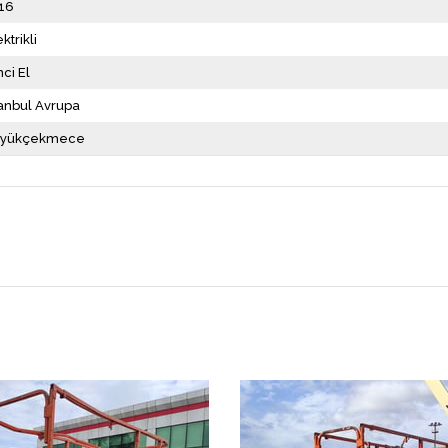
16
ktrikli
nci El
tanbul Avrupa
üyükçekmece