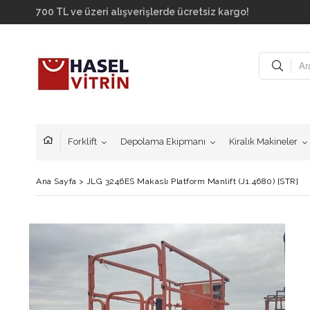
700 TL ve üzeri alışverişlerde ücretsiz kargo!
Forklift
Depolama Ekipmanı
Kiralık Makineler
Ana Sayfa
>
JLG 3246ES Makaslı Platform Manlift (J1.4680) [STR]