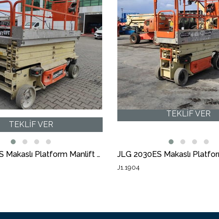
JLG 3246ES Makaslı Platform Manlift (J1.3041) [UDK] [STR]
J1.1904