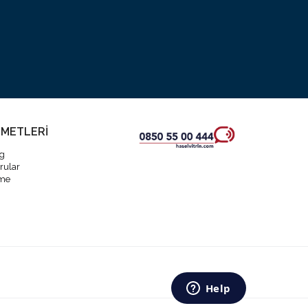
ZMETLERİ
og
rular
eme