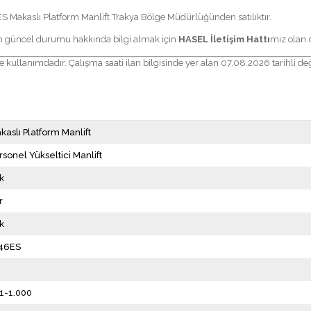
Makaslı Platform Manlift Trakya Bölge Müdürlüğünden satılıktır.
in güncel durumu hakkında bilgi almak için
HASEL İletişim Hattı
mız olan
e kullanımdadır. Çalışma saati ilan bilgisinde yer alan 07.08.2026 tarihli de
kaslı Platform Manlift
rsonel Yükseltici Manlift
k
r
k
46ES
1-1.000