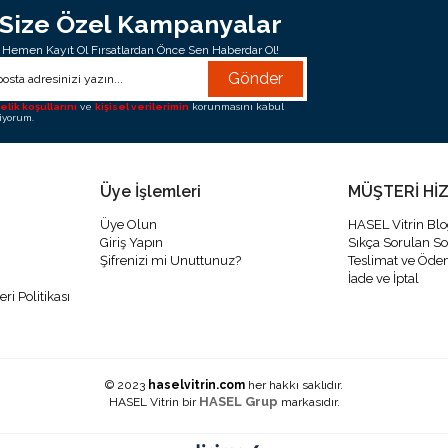
Size Özel Kampanyalar
Hemen Kayıt Ol Fırsatlardan Önce Sen Haberdar Ol!
Gönder
elik koşullarını
ve
kişisel verilerimin
korunmasını kabul
iyorum.
Üye İşlemleri
MÜŞTERİ Hİ
Üye Olun
HASEL Vitrin Bl
Giriş Yapın
Sıkça Sorulan So
Şifrenizi mi Unuttunuz?
Teslimat ve Öd
İade ve İptal
i Politikası
i
© 2023
haselvitrin.com
her hakkı saklıdır.
HASEL Grup
HASEL Vitrin bir
markasıdır.