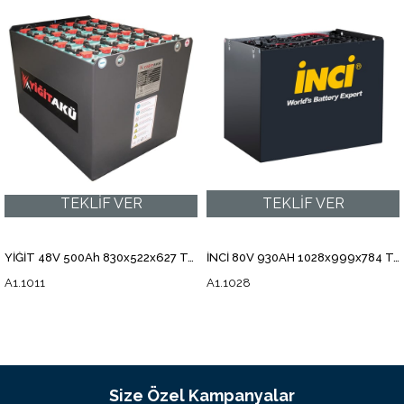
YİĞİT 48V 500Ah 830x522x627 Traksiyoner Forklift Aküsü A1.1011
İNCİ 80V 930AH 1028x999x784 Traksiyoner Forklift Aküsü A1.1028
A1.1011
A1.1028
Size Özel Kampanyalar