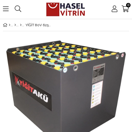
0
YİĞİT 80V 625AH 1026x852x627 Traksiyoner Forklift Aküsü A1.1026