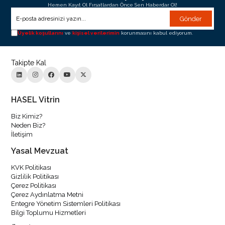
Hemen Kayıt Ol Fırsatlardan Önce Sen Haberdar Ol!
Gönder
Üyelik koşullarını
ve
kişisel verilerimin
korunmasını kabul ediyorum.
Takipte Kal
HASEL Vitrin
Biz Kimiz?
Neden Biz?
İletişim
Yasal Mevzuat
KVK Politikası
Gizlilik Politikası
Çerez Politikası
Çerez Aydınlatma Metni
Entegre Yönetim Sistemleri Politikası
Bilgi Toplumu Hizmetleri