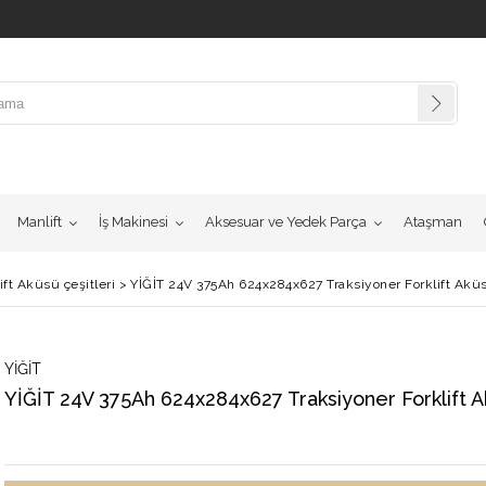
Manlift
İş Makinesi
Aksesuar ve Yedek Parça
Ataşman
ift Aküsü çeşitleri
>
YİĞİT 24V 375Ah 624x284x627 Traksiyoner Forklift Akü
YİĞİT
YİĞİT 24V 375Ah 624x284x627 Traksiyoner Forklift A