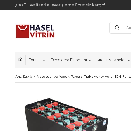
700 TL ve üzeri alışverişlerde ücretsiz kargo!
Forklift
Depolama Ekipmanı
Kiralık Makineler
Ana Sayfa
>
Aksesuar ve Yedek Parça
>
Traksiyoner ve Li-ION Forkl