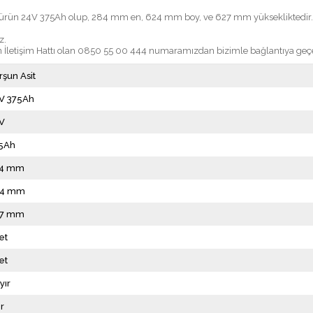
 ürün 24V 375Ah olup, 284 mm en, 624 mm boy, ve 627 mm yüksekliktedir. L
z.
İletişim Hattı olan
0850 55 00 444
numaramızdan bizimle bağlantıya geçeb
rşun Asit
V 375Ah
V
5Ah
84 mm
24 mm
27 mm
et
et
yır
ır