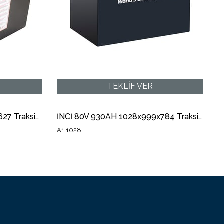
YİĞİT 48V 500Ah 830x522x627 Traksiyoner Forklift Aküsü A1.1011
İNCİ 80V 930AH 1028x999x784 Traksiyoner Forklift Aküsü A1.1028
A1.1028