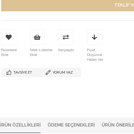
Favorilere
İstek Listeme
Karşılaştır
Fiyat
Ekle
Ekle
Düşünce
Haber Ver
TAVSIYE ET
YORUM YAZ
ÜRÜN ÖZELLIKLERI
ÖDEME SEÇENEKLERI
ÜRÜN ÖNERILE