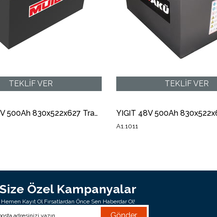
MUTLU 48V 500Ah 830x522x627 Traksiyoner Forklift Aküsü A1.1010
A1.1011
Size Özel Kampanyalar
Hemen Kayıt Ol Fırsatlardan Önce Sen Haberdar Ol!
Gönder