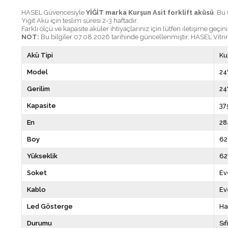
HASEL Güvencesiyle
YİĞİT marka Kurşun Asit forklift aküsü
. Bu
Yiğit Akü için teslim süresi 2-3 haftadır.
Farklı ölçü ve kapasite aküler ihtiyaçlarınız için lütfen iletişime geçini
NOT:
Bu bilgiler 07.08.2026 tarihinde güncellenmiştir. HASEL Vitrin 
Akü Tipi
Ku
Model
24
Gerilim
24
Kapasite
37
En
2
Boy
6
Yükseklik
6
Soket
Ev
Kablo
Ev
Led Gösterge
Ha
Durumu
Sıf