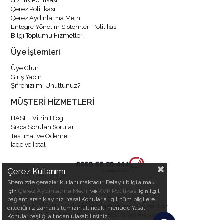
Gizlilik Politikası
Çerez Politikası
Çerez Aydınlatma Metni
Entegre Yönetim Sistemleri Politikası
Bilgi Toplumu Hizmetleri
Üye İşlemleri
Üye Olun
Giriş Yapın
Şifrenizi mi Unuttunuz?
MÜŞTERİ HİZMETLERİ
HASEL Vitrin Blog
Sıkça Sorulan Sorular
Teslimat ve Ödeme
İade ve İptal
Çerez Kullanımı
Sitemizde çerezler kullanılmaktadır. Detaylı bilgi almak
Çerez Aydınlatma Metni
KVK Politikası
için
ve
için ilgili
bağlantılara tıklayınız. Yasal Konularla ilgili tüm bilgilere
© 2023
haselvitrin.com
her hakkı saklıdır.
dilediğiniz zaman sitemizin altındaki menüde Yasal
HASEL Grup
HASEL Vitrin bir
markasıdır.
Konular başlığı altından ulaşabilirsiniz.