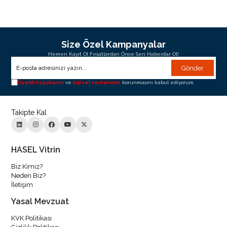
Size Özel Kampanyalar
Hemen Kayıt Ol Fırsatlardan Önce Sen Haberdar Ol!
Gönder
Üyelik koşullarını
ve
kişisel verilerimin
korunmasını kabul ediyorum.
Takipte Kal
HASEL Vitrin
Biz Kimiz?
Neden Biz?
İletişim
Yasal Mevzuat
KVK Politikası