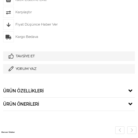
Karşılaştır
Fiyat Düşünce Haber Ver
Kargo Bedava
TAVSIYE ET
YORUM YAZ
ÜRÜN ÖZELLIKLERI
ÜRÜN ÖNERILERI
Benzer Ürünler