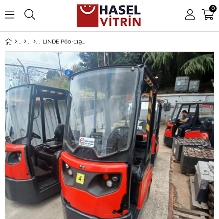
0
LINDE P60-1191 Çekici (F1.7199) [STR]