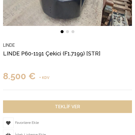
LINDE
LINDE P60-1191 Çekici (F1.7199) [STR]
8.500 €
+ KDV
Favorilere Ekle
İstek Listeme Ekle