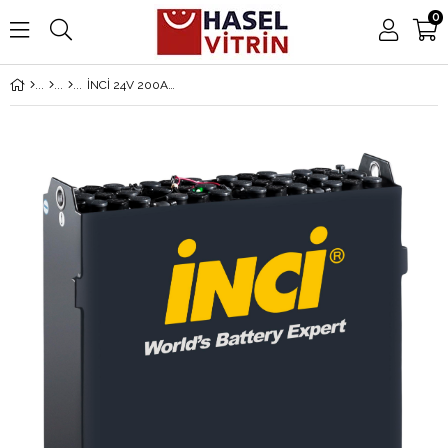
0
İNCİ 24V 200AH 763x169x670 (L Tipi) Traksiyoner Forklift Aküsü A1.1030