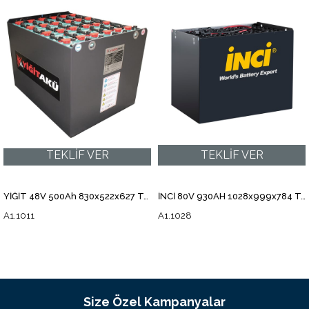
YİĞİT 48V 500Ah 830x522x627 Traksiyoner Forklift Aküsü A1.1011
İNCİ 80V 930AH 1028x999x784 Traksiyoner Forklift Aküsü A1.1028
A1.1011
A1.1028
Size Özel Kampanyalar