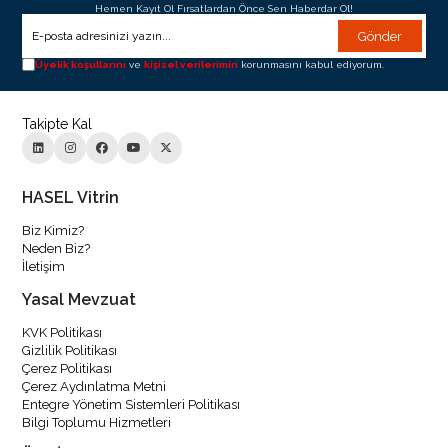
Hemen Kayıt Ol Fırsatlardan Önce Sen Haberdar Ol!
Gönder
Üyelik koşullarını
ve
kişisel verilerimin
korunmasını kabul ediyorum.
Takipte Kal
HASEL Vitrin
Biz Kimiz?
Neden Biz?
İletişim
Yasal Mevzuat
KVK Politikası
Gizlilik Politikası
Çerez Politikası
Çerez Aydınlatma Metni
Entegre Yönetim Sistemleri Politikası
Bilgi Toplumu Hizmetleri