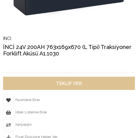
İNCİ
İNCİ 24V 200AH 763x169x670 (L Tipi) Traksiyoner
Forklift Aküsü A1.1030
Favorilere Ekle
İstek Listeme Ekle
Karşılaştır
Fiyat Düşünce Haber Ver