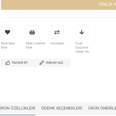
Favorilere
İstek Listeme
Karşılaştır
Fiyat
Ekle
Ekle
Düşünce
Haber Ver
TAVSIYE ET
YORUM YAZ
ÜRÜN ÖZELLIKLERI
ÖDEME SEÇENEKLERI
ÜRÜN ÖNERILE