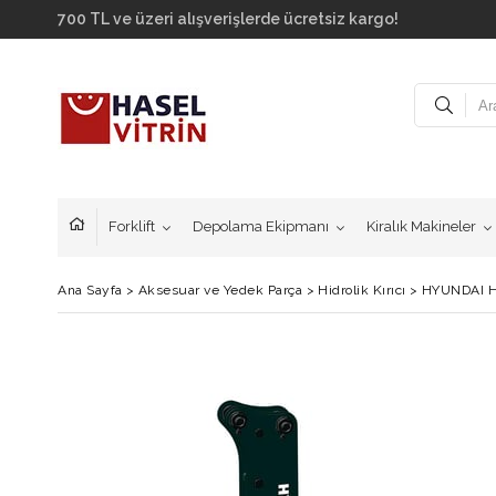
700 TL ve üzeri alışverişlerde ücretsiz kargo!
Forklift
Depolama Ekipmanı
Kiralık Makineler
Ana Sayfa
>
Aksesuar ve Yedek Parça
>
Hidrolik Kırıcı
>
HYUNDAI HR