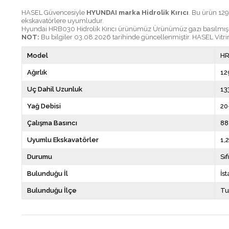
HASEL Güvencesiyle
HYUNDAI marka Hidrolik Kırıcı
. Bu ürün 129
ekskavatörlere uyumludur.
Hyundai HRB030 Hidrolik Kırıcı ürünümüz Ürünümüz gazı basılmış, H
NOT:
Bu bilgiler 03.08.2026 tarihinde güncellenmiştir. HASEL Vitrin
Model
H
Ağırlık
12
Uç Dahil Uzunluk
13
Yağ Debisi
20
Çalışma Basıncı
88
Uyumlu Ekskavatörler
1,
Durumu
Sıf
Bulunduğu İl
İs
Bulunduğu İlçe
Tu