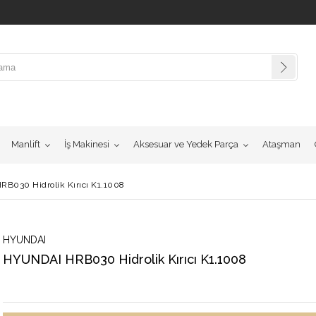
Manlift
İş Makinesi
Aksesuar ve Yedek Parça
Ataşman
B030 Hidrolik Kırıcı K1.1008
HYUNDAI
HYUNDAI HRB030 Hidrolik Kırıcı K1.1008