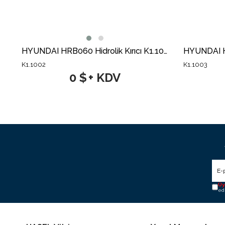
HYUNDAI HRB050 Hidrolik Kırıcı K1.1001
HYUNDAI HRB060 Hidrolik Kırıcı K1.1002
K1.1002
K1.1003
0 $
+ KDV
Üy
ed