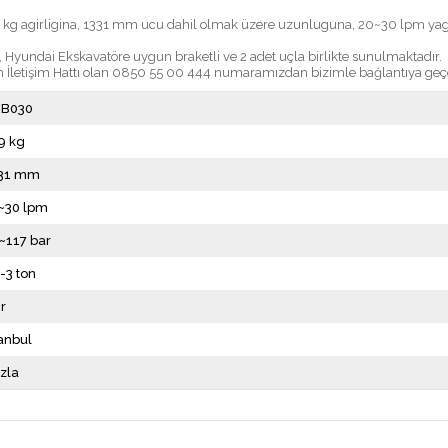
 kg agirligina, 1331 mm ucu dahil olmak üzere uzunluguna, 20~30 lpm yag d
yundai Ekskavatöre uygun braketli ve 2 adet uçla birlikte sunulmaktadır.
 İletişim Hattı olan
0850 55 00 444
numaramızdan bizimle bağlantıya geçeb
RB030
9 kg
31 mm
~30 lpm
~117 bar
2-3 ton
ır
tanbul
zla