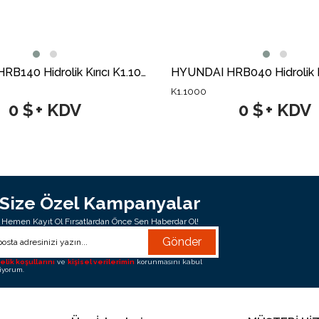
HYUNDAI HRB140 Hidrolik Kırıcı K1.1003
K1.1000
0 $
+ KDV
0 $
+ KDV
Size Özel Kampanyalar
Hemen Kayıt Ol Fırsatlardan Önce Sen Haberdar Ol!
Gönder
elik koşullarını
ve
kişisel verilerimin
korunmasını kabul
iyorum.