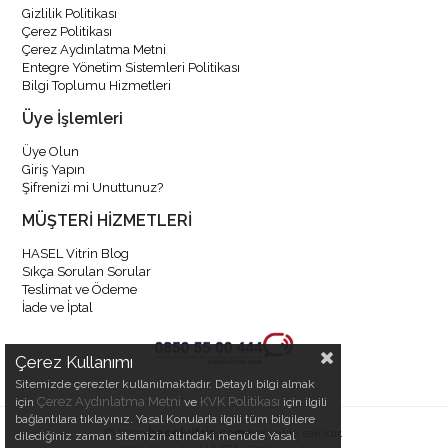
Gizlilik Politikası
Çerez Politikası
Çerez Aydınlatma Metni
Entegre Yönetim Sistemleri Politikası
Bilgi Toplumu Hizmetleri
Üye İşlemleri
Üye Olun
Giriş Yapın
Şifrenizi mi Unuttunuz?
MÜŞTERİ HİZMETLERİ
HASEL Vitrin Blog
Sıkça Sorulan Sorular
Teslimat ve Ödeme
İade ve İptal
Çerez Kullanımı
Sitemizde çerezler kullanılmaktadır. Detaylı bilgi almak
Çerez Aydınlatma Metni
KVK Politikası
için
ve
için ilgili
bağlantılara tıklayınız. Yasal Konularla ilgili tüm bilgilere
© 2023
haselvitrin.com
her hakkı saklıdır.
dilediğiniz zaman sitemizin altındaki menüde Yasal