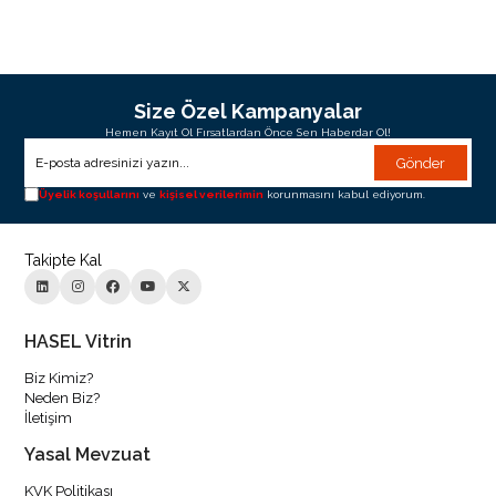
Size Özel Kampanyalar
Hemen Kayıt Ol Fırsatlardan Önce Sen Haberdar Ol!
Gönder
Üyelik koşullarını
ve
kişisel verilerimin
korunmasını kabul ediyorum.
Takipte Kal
HASEL Vitrin
Biz Kimiz?
Neden Biz?
İletişim
Yasal Mevzuat
KVK Politikası