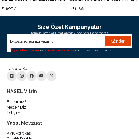
Gönder
Üyelik koşullarını
ve
kişisel verilerimin
korunmasını kabul ediyorum.
Takipte Kal
HASEL Vitrin
Biz Kimiz?
Neden Biz?
İletişim
Yasal Mevzuat
KVK Politikası
Gizlilik Politikası
Çerez Politikası
Çerez Aydınlatma Metni
Entegre Yönetim Sistemleri Politikası
Bilgi Toplumu Hizmetleri
Üye İşlemleri