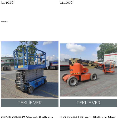
GENIE GS4047 Makaslı Platform Manlift (J1.5887) [STR]
JLG E450AJ Eklemli Platform Manlift (J1.5039) [STR]
J1.5887
J1.5039
Size Özel Kampanyalar
Hemen Kayıt Ol Fırsatlardan Önce Sen Haberdar Ol!