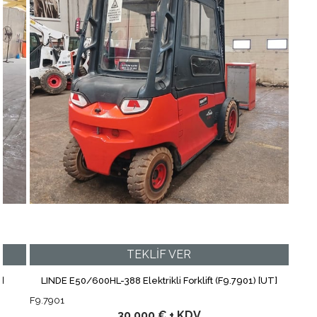
R]
LINDE E50/600HL-388 Elektrikli Forklift (F9.7901) [UT]
F9.7901
30.000 €
+ KDV
Depolama Ekipmanları